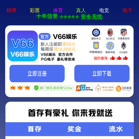
新皇冠app-APP免费下载
首页
产品中心
公司新闻
案例展示
新皇冠app
行业新闻
新闻中心
快丝选配
成功案例
任命仇真同志为新皇冠app总经理的决定
关于我们
中走丝线切割
公司新闻
2024-12-12
经公司管理层讨论研究，决定任命仇真同志为新皇冠app总经理， 以上任
联系我们
大锥度线切割
行业新闻
荣誉资质
K型中走丝机床系列
命自决定发布之日起执行。
公司新闻
电火花细孔放电机
F型中走丝机床系列
大锥度快走丝机床系列
G型中走丝机床系列
大锥度中走丝机床系列