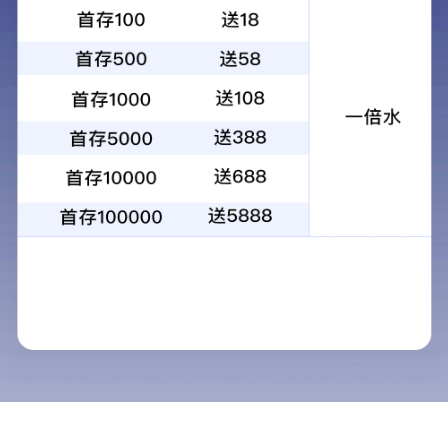
热烈祝贺新皇冠app网站成功上线!
E型中走丝机床系列
2024-04-07
热烈祝贺新皇冠app网站成功上线!感谢珍岛信息技术(上海)股份有限公司对
我司网站的技术支持，欢迎新老朋友访问浏览网站。
公司新闻
中走丝线切割技术如何避免切割过程中产生的热影响区？
2024-04-07
中走丝线切割技术是一种常见的金属切割方法，它通过高速运动的金属丝
线在电火花的作用下将工件切割成所需形状。
行业新闻
切割速度对伺服中走丝线切割效果的影响
2024-04-07